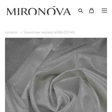
каталог
>
трикотаж люрекс a069-207-#2