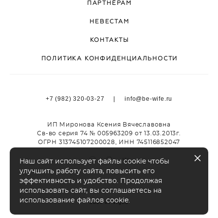
ПАРТНЁРАМ
НЕВЕСТАМ
КОНТАКТЫ
ПОЛИТИКА КОНФИДЕНЦИАЛЬНОСТИ
+7 (982) 320-03-27 | info@be-wife.ru
ИП Миронова Ксения Вячеславовна
Св-во серия 74 № 005963209 от 13.03.2013г.
ОГРН 313745107200028, ИНН 745116852047
Наш сайт использует файлы cookie чтобы
улучшить работу сайта, повысить его
эффективность и удобство. Продолжая
использовать сайт, вы соглашаетесь на
использование файлов cookie.
сайт от vigbo