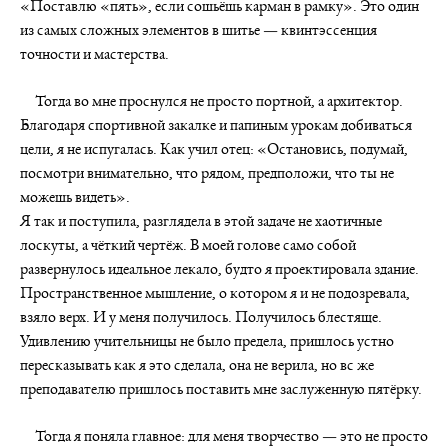
«Поставлю «пять», если сошьёшь карман в рамку». Это один
из самых сложных элементов в шитье — квинтэссенция
точности и мастерства.
Тогда во мне проснулся не просто портной, а архитектор.
Благодаря спортивной закалке и папиным урокам добиваться
цели, я не испугалась. Как учил отец: «Остановись, подумай,
посмотри внимательно, что рядом, предположи, что ты не
можешь видеть».
Я так и поступила, разглядела в этой задаче не хаотичные
лоскуты, а чёткий чертёж. В моей голове само собой
развернулось идеальное лекало, будто я проектировала здание.
Пространственное мышление, о котором я и не подозревала,
взяло верх. И у меня получилось. Получилось блестяще.
Удивлению учительницы не было предела, пришлось устно
пересказывать как я это сделала, она не верила, но вс же
преподавателю пришлось поставить мне заслуженную пятёрку.
Тогда я поняла главное: для меня творчество — это не просто