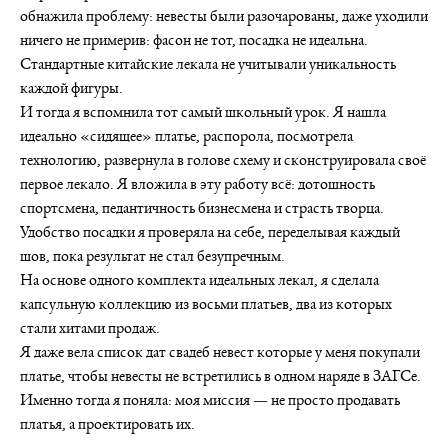
обнажила проблему: невесты были разочарованы, даже уходили
ничего не примерив: фасон не тот, посадка не идеальна.
Стандартные китайские лекала не учитывали уникальность
каждой фигуры.
И тогда я вспомнила тот самый школьный урок. Я нашла
идеально «сидящее» платье, распорола, посмотрела
технологию, развернула в голове схему и сконструировала своё
первое лекало. Я вложила в эту работу всё: дотошность
спортсмена, педантичность бизнесмена и страсть творца.
Удобство посадки я проверяла на себе, переделывая каждый
шов, пока результат не стал безупречным.
На основе одного комплекта идеальных лекал, я сделала
капсульную коллекцию из восьми платьев, два из которых
стали хитами продаж.
Я даже вела список дат свадеб невест которые у меня покупали
платье, чтобы невесты не встретились в одном наряде в ЗАГСе.
Именно тогда я поняла: моя миссия — не просто продавать
платья, а проектировать их.