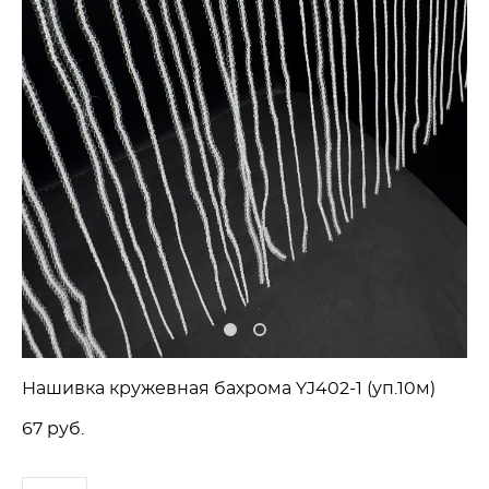
Нашивка кружевная бахрома YJ402-1 (уп.10м)
67 pуб.