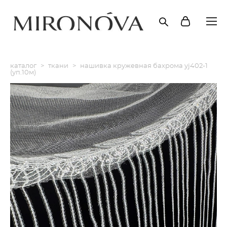
каталог
>
ткани
>
нашивка кружевная бахрома yj402-1
(уп.10м)