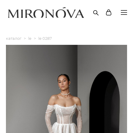
каталог
>
le
>
le 0287