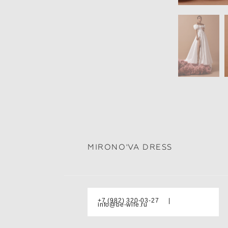
MIRONO'VA DRESS
+7 (982) 320-03-27 |
info@be-wife.ru