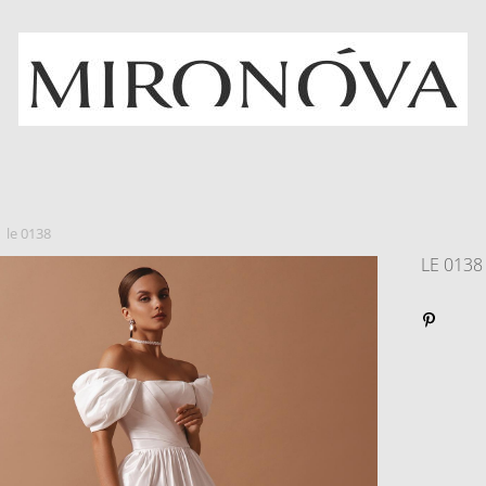
le 0138
LE 0138