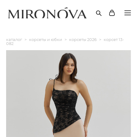
каталог
>
корсеты и юбки
>
корсеты 2026
>
корсет 13-
082