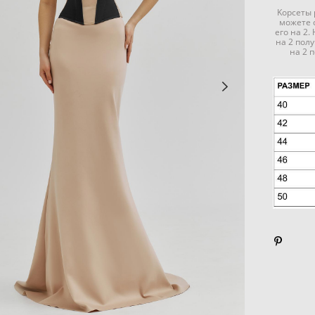
Kорсеты 
можете 
его на 2.
на 2 полу
на 2 