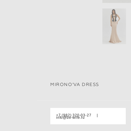
MIRONO'VA DRESS
+7 (982) 320-03-27 |
info@be-wife.ru