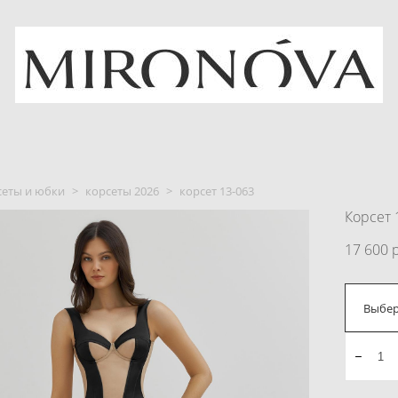
сеты и юбки
>
корсеты 2026
>
корсет 13-063
Корсет 
17 600 
Выбер