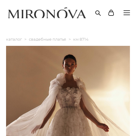
каталог
>
свадебные платья
>
км 8714