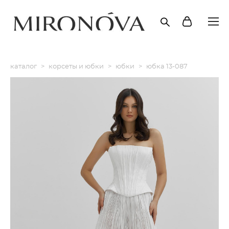
каталог
>
корсеты и юбки
>
юбки
>
юбка 13-087