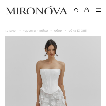
каталог
>
корсеты и юбки
>
юбки
>
юбка 13-085