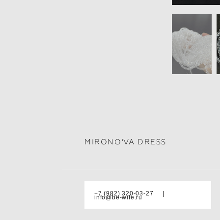
MIRONO'VA DRESS
+7 (982) 320-03-27 |
info@be-wife.ru