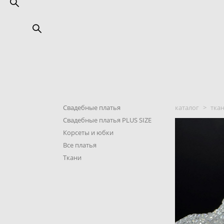
Свадебные платья
каталог
>
тка
Свадебные платья PLUS SIZE
Корсеты и юбки
Все платья
Ткани