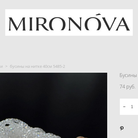
ни
>
бусины на нитке 40см 5485-2
Бусины 
74 pуб.