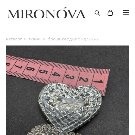
каталог
>
ткани
>
брошь сердце c ug3263-2